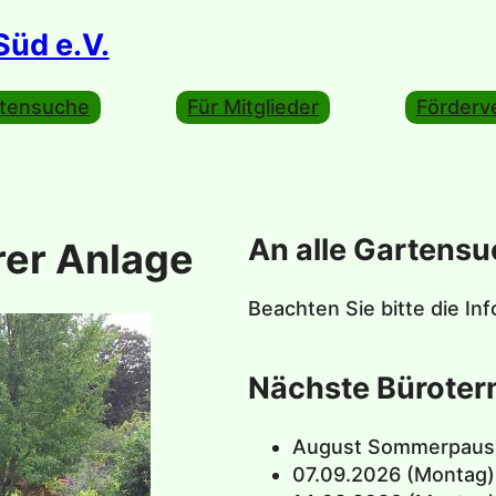
üd e.V.
tensuche
Für Mitglieder
Förderv
An alle Gartens
rer Anlage
Beachten Sie bitte die Inf
Nächste Büroter
August Sommerpaus
07.09.2026 (Montag)