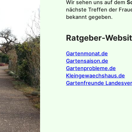
Wir sehen uns auf dem
S
nächste Treffen der Fraue
bekannt gegeben.
Ratgeber-Websi
Gartenmonat.de
Gartensaison.de
Gartenprobleme.de
Kleingewaechshaus.de
Gartenfreunde Landesve